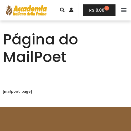
0
R$
0,00
Página do
MailPoet
[mailpoet_page]