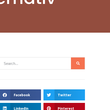
Facebook
Twitter
LinkedIn
Pinterest