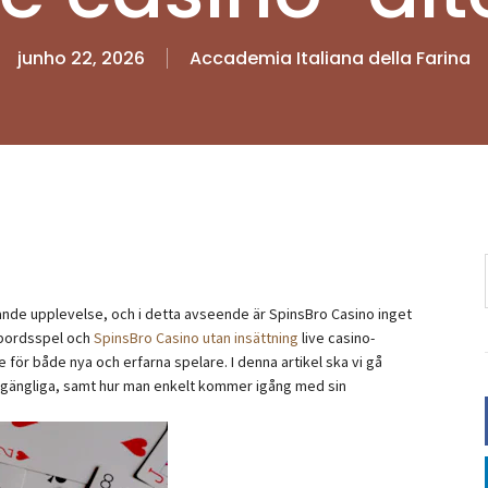
junho 22, 2026
Accademia Italiana della Farina
nande upplevelse, och i detta avseende är SpinsBro Casino inget
 bordsspel och
SpinsBro Casino utan insättning
live casino-
för både nya och erfarna spelare. I denna artikel ska vi gå
llgängliga, samt hur man enkelt kommer igång med sin