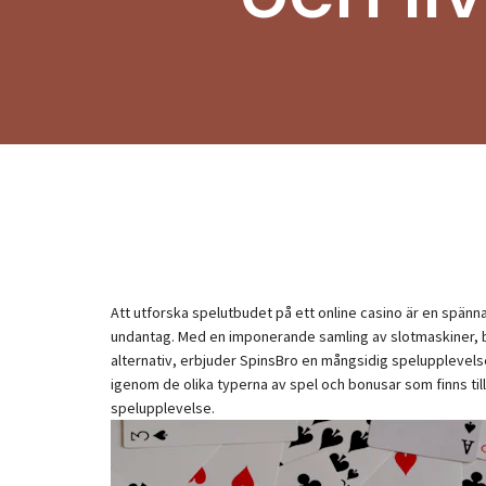
Att utforska spelutbudet på ett online casino är en spän
undantag. Med en imponerande samling av slotmaskiner,
alternativ, erbjuder SpinsBro en mångsidig spelupplevelse 
igenom de olika typerna av spel och bonusar som finns ti
spelupplevelse.