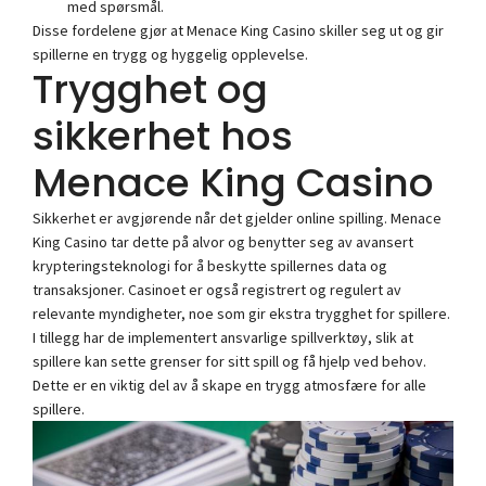
med spørsmål.
Disse fordelene gjør at Menace King Casino skiller seg ut og gir
spillerne en trygg og hyggelig opplevelse.
Trygghet og
sikkerhet hos
Menace King Casino
Sikkerhet er avgjørende når det gjelder online spilling. Menace
King Casino tar dette på alvor og benytter seg av avansert
krypteringsteknologi for å beskytte spillernes data og
transaksjoner. Casinoet er også registrert og regulert av
relevante myndigheter, noe som gir ekstra trygghet for spillere.
I tillegg har de implementert ansvarlige spillverktøy, slik at
spillere kan sette grenser for sitt spill og få hjelp ved behov.
Dette er en viktig del av å skape en trygg atmosfære for alle
spillere.