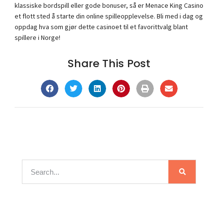
klassiske bordspill eller gode bonuser, så er Menace King Casino
et flott sted å starte din online spilleopplevelse. Bli med i dag og
oppdag hva som gjør dette casinoet til et favorittvalg blant
spillere i Norge!
Share This Post