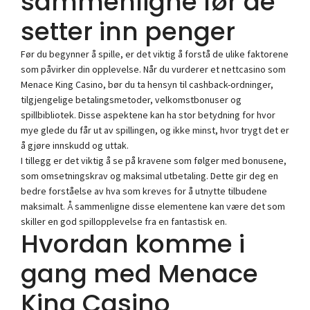
sammenligne før de
setter inn penger
Før du begynner å spille, er det viktig å forstå de ulike faktorene
som påvirker din opplevelse. Når du vurderer et nettcasino som
Menace King Casino, bør du ta hensyn til cashback-ordninger,
tilgjengelige betalingsmetoder, velkomstbonuser og
spillbibliotek. Disse aspektene kan ha stor betydning for hvor
mye glede du får ut av spillingen, og ikke minst, hvor trygt det er
å gjøre innskudd og uttak.
I tillegg er det viktig å se på kravene som følger med bonusene,
som omsetningskrav og maksimal utbetaling. Dette gir deg en
bedre forståelse av hva som kreves for å utnytte tilbudene
maksimalt. Å sammenligne disse elementene kan være det som
skiller en god spillopplevelse fra en fantastisk en.
Hvordan komme i
gang med Menace
King Casino