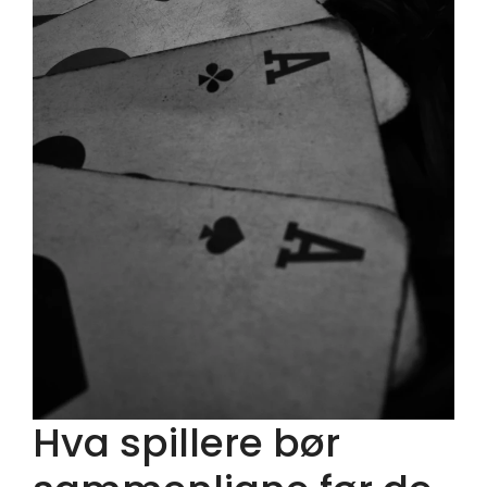
Hva spillere bør