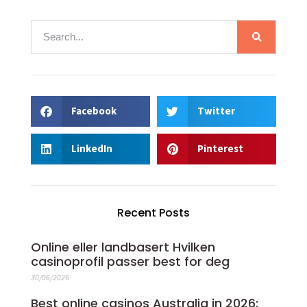
Facebook
Twitter
LinkedIn
Pinterest
Recent Posts
Online eller landbasert Hvilken
casinoprofil passer best for deg
30/06/2026
Best online casinos Australia in 2026: