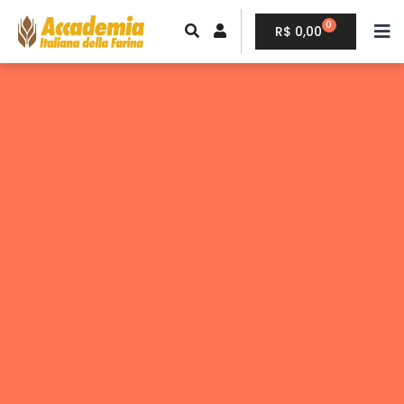
0
R$
0,00