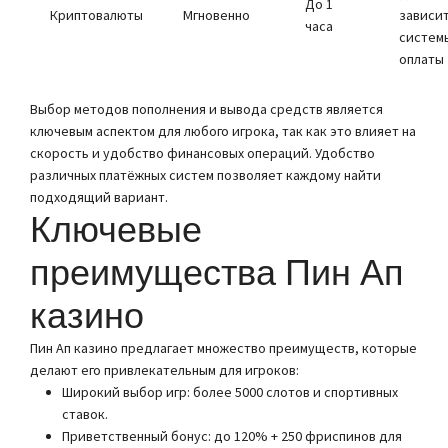
До 1
Криптовалюты
Мгновенно
зависит
часа
систем
оплаты
Выбор методов пополнения и вывода средств является
ключевым аспектом для любого игрока, так как это влияет на
скорость и удобство финансовых операций. Удобство
различных платёжных систем позволяет каждому найти
подходящий вариант.
Ключевые
преимущества Пин Ап
казино
Пин Ап казино предлагает множество преимуществ, которые
делают его привлекательным для игроков:
Широкий выбор игр: более 5000 слотов и спортивных
ставок.
Приветственный бонус: до 120% + 250 фриспинов для