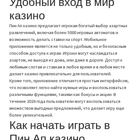
Удобный вход в мир
казино
Пин Ап казино предлагает игрокам богатый выбор азартных
развлечений, включая более 5000 игровых автоматов и
возможность делать ставки на спорт. Мобильное
приложение является не только удобным, но и безопасным
способом доступа к играм. Игроки могут наслаждаться
азартом, не выходя из дома, или даже в дороге. Доступ к
любимым слотам и ставкам в любое время и в любом месте
делает казино привлекательно для пользователей.
Кроме того, приложение отличается простым интерфейсом,
что позволяет легко найти нужные игры и воспользоваться
различными функциями, такими как бонусы и акции. В
течение 2026 года пользователи могут воспользоваться
множеством выгодных предложений, что делает игру еще
более увлекательной.
Как начать играть в
Пин Ап казино