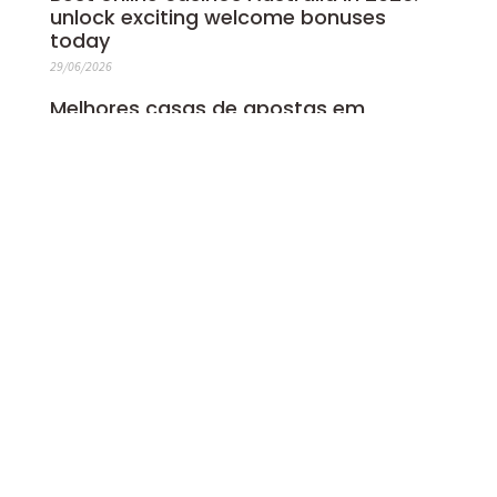
unlock exciting welcome bonuses
today
29/06/2026
Melhores casas de apostas em
Portugal: descubra os bónus de boas-
vindas de 2026
29/06/2026
Waarom kiezen voor Online Casino
Zonder Cruks Nederland? Betrouwbare
licenties en
29/06/2026
VipCasino România: cum să accesezi
cele mai bune sloturi și jocuri live
28/06/2026