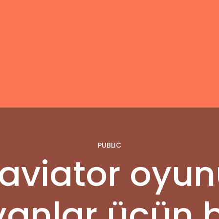
PUBLIC
aviator oyun
anlar üçün 