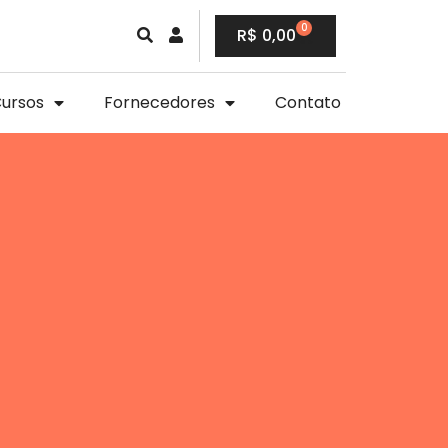
0
R$
0,00
ursos
Fornecedores
Contato