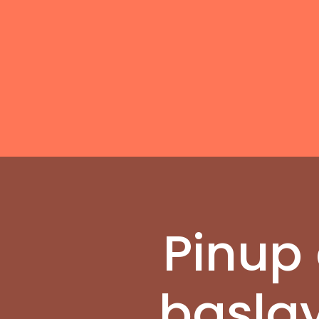
Pinup 
başlay