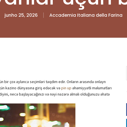
junho 25, 2026
Accademia Italiana della Farina
 bir çox əyləncə seçimləri təqdim edir. Onların arasında onlayn
 üçün kazino dünyasına giriş edəcək və
pin up
əhəmiyyətli məlumatları
etdiyini, necə başlayacağınızı və nəyi nəzərə almalı olduğunuzu əhatə