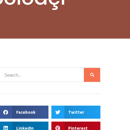
Facebook
Twitter
LinkedIn
Pinterest