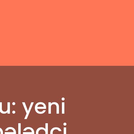
u: yeni
bələdçi