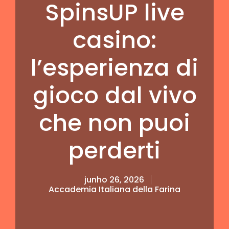
SpinsUP live
casino:
l’esperienza di
gioco dal vivo
che non puoi
perderti
junho 26, 2026
Accademia Italiana della Farina