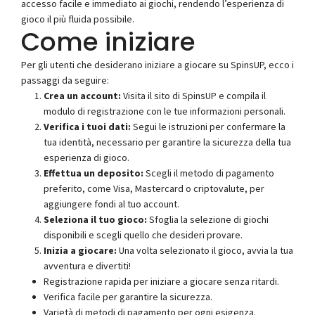
accesso facile e immediato ai giochi, rendendo l’esperienza di
gioco il più fluida possibile.
Come iniziare
Per gli utenti che desiderano iniziare a giocare su SpinsUP, ecco i
passaggi da seguire:
Crea un account:
Visita il sito di SpinsUP e compila il
modulo di registrazione con le tue informazioni personali.
Verifica i tuoi dati:
Segui le istruzioni per confermare la
tua identità, necessario per garantire la sicurezza della tua
esperienza di gioco.
Effettua un deposito:
Scegli il metodo di pagamento
preferito, come Visa, Mastercard o criptovalute, per
aggiungere fondi al tuo account.
Seleziona il tuo gioco:
Sfoglia la selezione di giochi
disponibili e scegli quello che desideri provare.
Inizia a giocare:
Una volta selezionato il gioco, avvia la tua
avventura e divertiti!
Registrazione rapida per iniziare a giocare senza ritardi.
Verifica facile per garantire la sicurezza.
Varietà di metodi di pagamento per ogni esigenza.