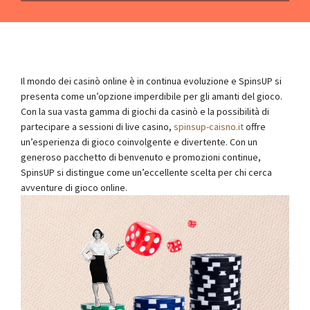
Il mondo dei casinò online è in continua evoluzione e SpinsUP si
presenta come un’opzione imperdibile per gli amanti del gioco.
Con la sua vasta gamma di giochi da casinò e la possibilità di
partecipare a sessioni di live casino,
spinsup-caisno.it
offre
un’esperienza di gioco coinvolgente e divertente. Con un
generoso pacchetto di benvenuto e promozioni continue,
SpinsUP si distingue come un’eccellente scelta per chi cerca
avventure di gioco online.