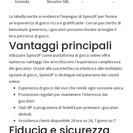
Azienda
Novatrix SRL
–
–
La tabella mette in evidenza l’impegno di SpinsUP per fornire
un’esperienza di gioco ricca e gratificante. Con un pacchetto di
benvenuto generoso, i giocatori possono iniziare al meglio il
loro percorso di gioco.
Vantaggi principali
Utilizzare SpinsUP come piattaforma di gioco online offre
numerosi vantaggi che arricchiscono l’esperienza complessiva
dei giocatori. Grazie alla sua interfaccia intuitiva e alle molteplici
opzioni di gioco, SpinsUP si distingue nel panorama dei casinò
online.
Esperienza di gioco dal vivo che rende ogni sessione unica.
Promozioni regolari per mantenere l’interesse dei
giocatori.
Club VIP e programma di fedeltà per premiare i giocatori
abituali.
Assistenza clienti disponibile 24 ore su 24, 7 giorni su 7.
Fiducia e sicurezza