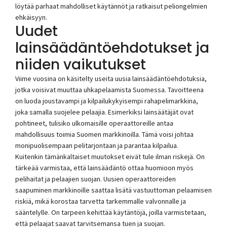
löytää parhaat mahdolliset käytännöt ja ratkaisut peliongelmien
ehkäisyyn.
Uudet
lainsäädäntöehdotukset ja
niiden vaikutukset
Viime vuosina on käsitelty useita uusia lainsäädäntöehdotuksia,
jotka voisivat muuttaa uhkapelaamista Suomessa. Tavoitteena
on luoda joustavampi ja kilpailukykyisempi rahapelimarkkina,
joka samalla suojelee pelaajia. Esimerkiksi lainsäätäjät ovat
pohtineet, tulisiko ulkomaisille operaattoreille antaa
mahdollisuus toimia Suomen markkinoilla. Tämä voisi johtaa
monipuolisempaan pelitarjontaan ja parantaa kilpailua.
Kuitenkin tämänkaltaiset muutokset eivät tule ilman riskejä. On
tärkeää varmistaa, että lainsäädäntö ottaa huomioon myös
pelihaitat ja pelaajien suojan. Uusien operaattoreiden
saapuminen markkinoille saattaa lisätä vastuuttoman pelaamisen
riskiä, mikä korostaa tarvetta tarkemmalle valvonnalle ja
sääntelylle. On tarpeen kehittää käytäntöjä, joilla varmistetaan,
että pelaajat saavat tarvitsemansa tuen ja suojan.