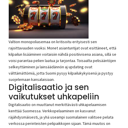
Valtion monopoliasemaa on kritisoitu erityisesti sen
rajoittavuuden vuoksi. Monet asiantuntijat ovat esittäneet, että
kilpailun lisääminen voitaisiin nähdä positiivisena asiana, sillä se
voisi parantaa pelien laatua ja tarjontaa. Toisaalta pelisääntöjen
selkeyttäminen ja lainsäädännön aj updating ovat
välttämättömiä, jotta Suomi pysyy kilpailukykyisenä ja pystyy
suojelemaan kansalaisiaan.
Digitalisaatio ja sen
vaikutukset uhkapeliin
Digitalisaatio on muuttanut merkittävästi uhkapelaamisen
kenttää Suomessa. Verkkopelaaminen on kasvanut
räjähdysmäisesti, ja yhä useampi suomalainen valitsee pelata
verkossa perinteisten pelipaikkojen sijaan. Tämä muutos on