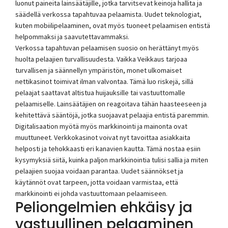
luonut paineita lainsäätäjille, jotka tarvitsevat keinoja hallita ja
säädellä verkossa tapahtuvaa pelaamista. Uudet teknologiat,
kuten mobiilipelaaminen, ovat myös tuoneet pelaamisen entistä
helpommaksi ja saavutettavammaksi.
Verkossa tapahtuvan pelaamisen suosio on herättänyt myös
huolta pelaajien turvallisuudesta. Vaikka Veikkaus tarjoaa
turvallisen ja säännellyn ympäristön, monet ulkomaiset
nettikasinot toimivat ilman valvontaa. Tämä luo riskejä, sillä
pelaajat saattavat altistua huijauksille tai vastuuttomalle
pelaamiselle. Lainsäätäjien on reagoitava tähän haasteeseen ja
kehitettävä sääntöjä, jotka suojaavat pelaajia entistä paremmin.
Digitalisaation myötä myös markkinointi ja mainonta ovat
muuttuneet. Verkkokasinot voivat nyt tavoittaa asiakkaita
helposti ja tehokkaasti eri kanavien kautta. Tämä nostaa esiin
kysymyksiä siitä, kuinka paljon markkinointia tulisi sallia ja miten
pelaajien suojaa voidaan parantaa. Uudet säännökset ja
käytännöt ovat tarpeen, jotta voidaan varmistaa, että
markkinointi ei johda vastuuttomaan pelaamiseen.
Peliongelmien ehkäisy ja
vastuullinen pelaaminen