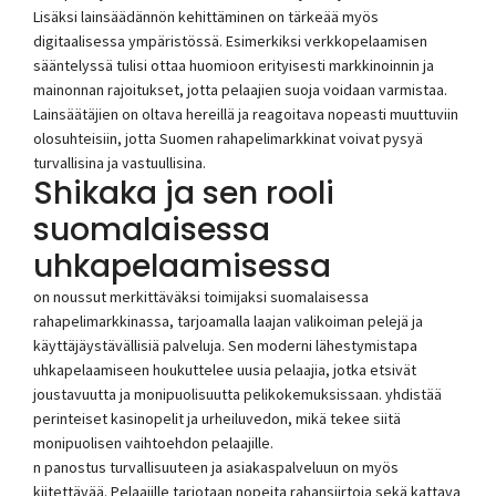
Lisäksi lainsäädännön kehittäminen on tärkeää myös
digitaalisessa ympäristössä. Esimerkiksi verkkopelaamisen
sääntelyssä tulisi ottaa huomioon erityisesti markkinoinnin ja
mainonnan rajoitukset, jotta pelaajien suoja voidaan varmistaa.
Lainsäätäjien on oltava hereillä ja reagoitava nopeasti muuttuviin
olosuhteisiin, jotta Suomen rahapelimarkkinat voivat pysyä
turvallisina ja vastuullisina.
Shikaka ja sen rooli
suomalaisessa
uhkapelaamisessa
on noussut merkittäväksi toimijaksi suomalaisessa
rahapelimarkkinassa, tarjoamalla laajan valikoiman pelejä ja
käyttäjäystävällisiä palveluja. Sen moderni lähestymistapa
uhkapelaamiseen houkuttelee uusia pelaajia, jotka etsivät
joustavuutta ja monipuolisuutta pelikokemuksissaan. yhdistää
perinteiset kasinopelit ja urheiluvedon, mikä tekee siitä
monipuolisen vaihtoehdon pelaajille.
n panostus turvallisuuteen ja asiakaspalveluun on myös
kiitettävää. Pelaajille tarjotaan nopeita rahansiirtoja sekä kattava