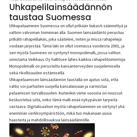
Uhkapelilainsäädännön
taustaa Suomessa
Uhkapelaaminen Suomessa on ollut pitkään tiukasti säänneltyä ja
valtion valvoman toiminnan alla. Suomen lainsäädäntö perustuu
pitkälti rahapelilakiin, joka säätelee, miten ja missä rahapelejä
voidaan järjestää. Tämä laki on ollut voimassa vuodesta 2001, ja
sen myötä Suomeen on syntynyt monopolimalli, jossa valtion
omistama Veikkaus Oy hallitsee lähes kaikkia rahapelitoimintoja.
Monopolimalli on perusteltu kansanterveyden suojelemisella
sekä rikollisuuden estämisellä.
Uhkapelaamisen lainsäädännön taustalla on ajatus siitä, että
valtio voi parhaiten suojella kansalaisiaan ja varmistaa
pelaamisen turvallisuuden. Kuitenkin viime vuosina on noussut
keskustelua siitä, onko tämä malli enää nykypäivän tarpeita
vastaava. Digitalisaation myötä rahapelaaminen on siirtynyt yhä
enemmän verkkoympäristöön, mikä tuo mukanaan uusia
haasteita ja mahdollisuuksia lainsäädännölle.