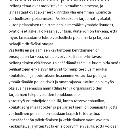
Peliongelmat ovat merkittävä huolenaihe Suomessa, ja
lainsäätäjät ovat alkaneet kiinnittää yhä enemmän huomiota
vastuulliseen pelaamiseen. Veikkauksen tarjoamat työkalut,
kuten pelaamisen rajoittaminen ja itsesäätelymahdollisuudet,
ovat olleet askelia oikeaan suuntaan. Kuitenkin on tärkeää, että
myös lainsäädäntö tukee vastuullista pelaamista ja tarjoaa
pelaajille riittävästi suojaa.
Vastuullisen pelaamisen käytäntöjen kehittäminen on
ensisijaisen tärkeää, sillä se voi vaikuttaa merkittävästi
peliongelmien ehkäisyyn. Lainsäädännössä tulisi huomioida myös
pelihaittojen ehkäisyyn liittyvät toimenpiteet. Esimerkiksi
koulutuksen ja tiedotuksen lisääminen voi auttaa pelaajia
ymmärtämään pelien riskit ja omat rajansa. Koulutus voi myös
olla avainasemassa ammattilaisten ja organisaatioiden
tarjoamien tukipalveluiden tehokkuudelle.
Yhteistyö eri toimijoiden välillä, kuten terveydenhuollon,
koulutusorganisaatioiden ja pelijärjestäjien, on olennaista, jotta
vastuullinen pelaaminen saadaan laajasti toteutettua.
Lainsäädännön päivittäminen ja kehittäminen vaatii avointa
keskustelua ja yhteistyötä eri sidosryhmien välillä, jotta voidaan