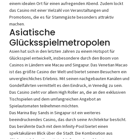
einem idealen Ort für einen aufregenden Abend. Zudem lockt
das Casino mit einer Vielzahl von Veranstaltungen und
Promotions, die es für Stammgäste besonders attraktiv
machen.
Asiatische
Glücksspielmetropolen
Asien hat sich in den letzten Jahren zu einem Hotspot für
Glücksspiel entwickelt, insbesondere durch den Boom von
Casinos in Ländern wie Macau und Singapur. Das Venetian Macao
ist das größte Casino der Welt und bietet seinen Besuchern ein
unvergleichliches Erlebnis. Mit seinen nachgebauten Kanälen und
Gondelfahrten vermittelt es den Eindruck, in Venedig zu sein.
Das Casino zieht vor allem High Roller an, die an den exklusiven
Tischspielen und dem umfangreichen Angebot an
Spielautomaten teilnehmen möchten.
Das Marina Bay Sands in Singapur ist ein weiteres
beeindruckendes Casino, das durch seine Architektur besticht.
Das berühmte Dach mit dem Infinity-Pool bietet einen
spektakulären Blick über die Stadt. Die Kombination aus