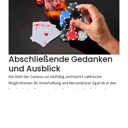
Abschließende Gedanken
und Ausblick
Die Welt der Casinos ist vielfältig und bietet zahlreiche
Möglichkeiten für Unterhaltung und Nervenkitzel. Egal ob in den
berühmtesten Casinos von Las Vegas oder den historischen
Spielstätten in Europa, die Erfahrungen sind einzigartig und
unvergesslich. Die Entwicklung von Online-Casinos hat die
Branche revolutioniert und ermöglicht es Spielern, überall und
jederzeit zu spielen.
In Zukunft wird der Trend zur Digitalisierung weiter zunehmen.
Die Integration von neuen Technologien und