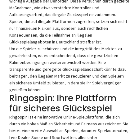
wichtige Aufgabe der Behörden. Diese versuchen durch gezielte
Maßnahmen, wie etwa verstärkte Kontrollen und
Aufklärungsarbeit, das illegale Glücksspiel einzudämmen.
Spieler, die auf illegale Plattformen zugreifen, setzen sich nicht
nur finanziellen Risiken aus, sondern auch rechtlichen
Konsequenzen, da die Teilnahme an illegalen
Glücksspielangeboten in Deutschland strafbar ist.
Um die Spieler zu schützen und die Integrität des Marktes zu
gewährleisten, ist es entscheidend, dass die gesetzlichen
Rahmenbedingungen weiterentwickelt werden. Eine
transparente und geregelte Glücksspiellandschaft könnte dazu
beitragen, den illegalen Markt zu reduzieren und den Spielern
ein sicheres Umfeld zu bieten, in dem sie ihr Spielvergnügen
genießen können.
Ringospin: Ihre Plattform
für sicheres Glücksspiel
Ringospin ist eine innovative Online-Spielplattform, die sich
durch ein hohes Maß an Sicherheit und Fairness auszeichnet. Sie
bietet eine breite Auswahl an Spielen, darunter Spielautomaten,
Live-Dealer-Spiele und Sportwetten, alles unter