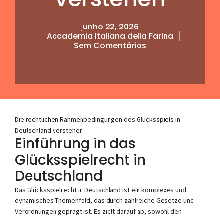
junho 22, 2026
Accademia Italiana della Farina
Sem Comentários
Die rechtlichen Rahmenbedingungen des Glücksspiels in
Deutschland verstehen
Einführung in das
Glücksspielrecht in
Deutschland
Das Glücksspielrecht in Deutschland ist ein komplexes und
dynamisches Themenfeld, das durch zahlreiche Gesetze und
Verordnungen geprägt ist. Es zielt darauf ab, sowohl den