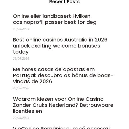
Recent Posts
Online eller landbasert Hvilken
casinoprofil passer best for deg
30/06/2026
Best online casinos Australia in 2026:
unlock exciting welcome bonuses
today
29/06/2026
Melhores casas de apostas em
Portugal: descubra os bónus de boas-
vindas de 2026
29/06/2026
Waarom kiezen voor Online Casino
Zonder Cruks Nederland? Betrouwbare
licenties en
29/06/2026
VipCasino România: cum să accesezi