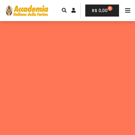
0
R$
0,00