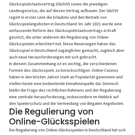
Glücksspielstaatsvertrag (GlüStV) sowie die jeweiligen
Landesgesetze, die auf diesen Vertrag aufbauen. Der GlüStV
regelt in erster Linie die Erlaubnis und den Betrieb von
Glücksspielangeboten in Deutschland. Im Jahr 2021 wurde eine
umfassende Reform des Glücksspielstaatsvertrags in Kraft
gesetzt, die unter anderem die Regulierung von Online-
Glücksspielen erleichtert hat. Diese Neuerungen haben das
Glücksspiel in Deutschland zugänglicher gemacht, zugleich aber
auch neue Herausforderungen mit sich gebracht.
In diesem Zusammenhang ist es wichtig, die verschiedenen
Formen des Glücksspiels zu berücksichtigen. Online-Casinos
haben in den letzten Jahren stark an Popularität gewonnen und
stellen heute eine bedeutende Einnahmequelle dar. Dennoch
bleibt die Frage des rechtlichen Rahmens und der Regulierung
eine zentrale Herausforderung, insbesondere im Hinblick auf
den Spielerschutz und die Vermeidung von illegalen Angeboten.
Die Regulierung von
Online-Glücksspielen
Die Regulierung von Online-Glücksspielen in Deutschland hat sich