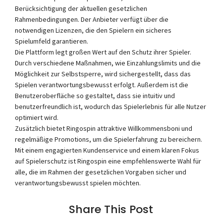
Berücksichtigung der aktuellen gesetzlichen
Rahmenbedingungen. Der Anbieter verfügt über die
notwendigen Lizenzen, die den Spielern ein sicheres
Spielumfeld garantieren.
Die Plattform legt großen Wert auf den Schutz ihrer Spieler.
Durch verschiedene Maßnahmen, wie Einzahlungslimits und die
Möglichkeit zur Selbstsperre, wird sichergestellt, dass das
Spielen verantwortungsbewusst erfolgt. Außerdem ist die
Benutzeroberfläche so gestaltet, dass sie intuitiv und
benutzerfreundlich ist, wodurch das Spielerlebnis für alle Nutzer
optimiert wird.
Zusätzlich bietet Ringospin attraktive Willkommensboni und
regelmäßige Promotions, um die Spielerfahrung zu bereichern.
Mit einem engagierten Kundenservice und einem klaren Fokus
auf Spielerschutz ist Ringospin eine empfehlenswerte Wahl für
alle, die im Rahmen der gesetzlichen Vorgaben sicher und
verantwortungsbewusst spielen möchten.
Share This Post