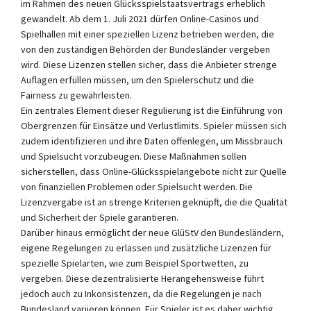
im Rahmen des neuen Glücksspielstaatsvertrags erheblich
gewandelt. Ab dem 1. Juli 2021 dürfen Online-Casinos und
Spielhallen mit einer speziellen Lizenz betrieben werden, die
von den zuständigen Behörden der Bundesländer vergeben
wird. Diese Lizenzen stellen sicher, dass die Anbieter strenge
Auflagen erfüllen müssen, um den Spielerschutz und die
Fairness zu gewährleisten.
Ein zentrales Element dieser Regulierung ist die Einführung von
Obergrenzen für Einsätze und Verlustlimits. Spieler müssen sich
zudem identifizieren und ihre Daten offenlegen, um Missbrauch
und Spielsucht vorzubeugen. Diese Maßnahmen sollen
sicherstellen, dass Online-Glücksspielangebote nicht zur Quelle
von finanziellen Problemen oder Spielsucht werden. Die
Lizenzvergabe ist an strenge Kriterien geknüpft, die die Qualität
und Sicherheit der Spiele garantieren.
Darüber hinaus ermöglicht der neue GlüStV den Bundesländern,
eigene Regelungen zu erlassen und zusätzliche Lizenzen für
spezielle Spielarten, wie zum Beispiel Sportwetten, zu
vergeben. Diese dezentralisierte Herangehensweise führt
jedoch auch zu Inkonsistenzen, da die Regelungen je nach
Bundesland variieren können. Für Spieler ist es daher wichtig,