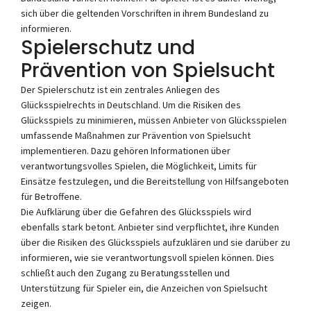
sich über die geltenden Vorschriften in ihrem Bundesland zu
informieren.
Spielerschutz und
Prävention von Spielsucht
Der Spielerschutz ist ein zentrales Anliegen des
Glücksspielrechts in Deutschland. Um die Risiken des
Glücksspiels zu minimieren, müssen Anbieter von Glücksspielen
umfassende Maßnahmen zur Prävention von Spielsucht
implementieren. Dazu gehören Informationen über
verantwortungsvolles Spielen, die Möglichkeit, Limits für
Einsätze festzulegen, und die Bereitstellung von Hilfsangeboten
für Betroffene.
Die Aufklärung über die Gefahren des Glücksspiels wird
ebenfalls stark betont. Anbieter sind verpflichtet, ihre Kunden
über die Risiken des Glücksspiels aufzuklären und sie darüber zu
informieren, wie sie verantwortungsvoll spielen können. Dies
schließt auch den Zugang zu Beratungsstellen und
Unterstützung für Spieler ein, die Anzeichen von Spielsucht
zeigen.