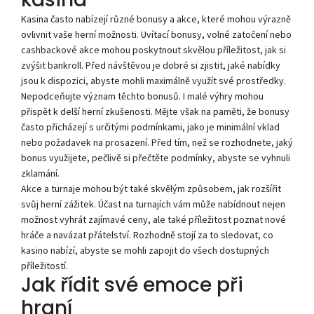
Kasina často nabízejí různé bonusy a akce, které mohou výrazně
ovlivnit vaše herní možnosti. Uvítací bonusy, volné zatočení nebo
cashbackové akce mohou poskytnout skvělou příležitost, jak si
zvýšit bankroll. Před návštěvou je dobré si zjistit, jaké nabídky
jsou k dispozici, abyste mohli maximálně využít své prostředky.
Nepodceňujte význam těchto bonusů. I malé výhry mohou
přispět k delší herní zkušenosti. Mějte však na paměti, že bonusy
často přicházejí s určitými podmínkami, jako je minimální vklad
nebo požadavek na prosazení. Před tím, než se rozhodnete, jaký
bonus využijete, pečlivě si přečtěte podmínky, abyste se vyhnuli
zklamání.
Akce a turnaje mohou být také skvělým způsobem, jak rozšířit
svůj herní zážitek. Účast na turnajích vám může nabídnout nejen
možnost vyhrát zajímavé ceny, ale také příležitost poznat nové
hráče a navázat přátelství. Rozhodně stojí za to sledovat, co
kasino nabízí, abyste se mohli zapojit do všech dostupných
příležitostí.
Jak řídit své emoce při
hraní