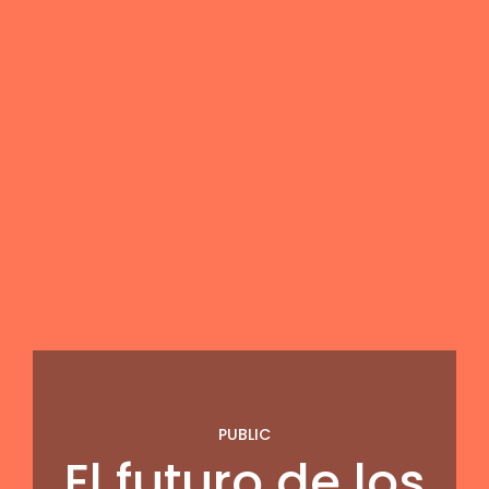
PUBLIC
El futuro de los