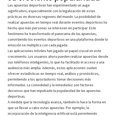
Las apuestas deportivas han experimentado un auge
significativo, especialmente con la legalización de estas
prácticas en diversas regiones del mundo. La posibilidad de
realizar apuestas en tiempo real durante eventos deportivos ha
hecho que más personas se interesen en participar. Este
fenómeno ha transformado el panorama de las apuestas,
convirtiendo los eventos deportivos en una plataforma donde la
emoción se multiplica con cada jugada.
Las aplicaciones móviles han jugado un papel crucial en este
crecimiento. Los usuarios ahora pueden realizar apuestas desde
sus teléfonos inteligentes, lo que ha facilitado el acceso a una
audiencia más amplia. Además, estas aplicaciones suelen
ofrecer estadísticas en tiempo real, análisis y pronósticos,
permitiendo a los apostadores tomar decisiones más
informadas. La comodidad y la inmediatez son factores
decisivos que han impulsado la popularidad de las apuestas
deportivas.
A medida que la tecnología avanza, también lo hace la forma en
que se llevan a cabo estas apuestas. Por ejemplo, la
incorporación de la inteligencia artificial está permitiendo