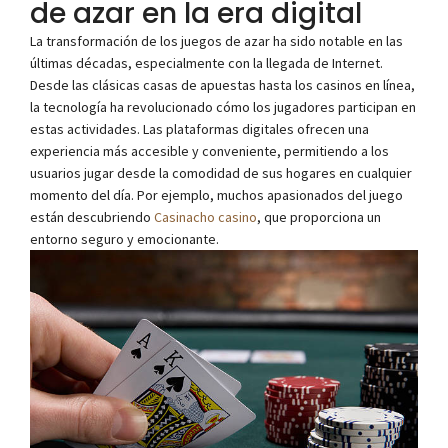
de azar en la era digital
La transformación de los juegos de azar ha sido notable en las
últimas décadas, especialmente con la llegada de Internet.
Desde las clásicas casas de apuestas hasta los casinos en línea,
la tecnología ha revolucionado cómo los jugadores participan en
estas actividades. Las plataformas digitales ofrecen una
experiencia más accesible y conveniente, permitiendo a los
usuarios jugar desde la comodidad de sus hogares en cualquier
momento del día. Por ejemplo, muchos apasionados del juego
están descubriendo
Casinacho casino
, que proporciona un
entorno seguro y emocionante.