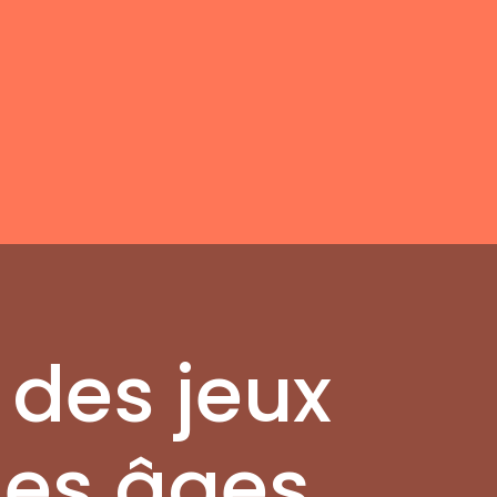
 des jeux
les âges